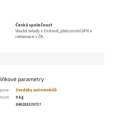
Česká společnost
Vlastní sklady v Ostravě, plátcovství DPH a
reklamace v ČR.
lňkové parametry
gorie
:
Zvedáky automobilů
nost
:
9 kg
840281570737