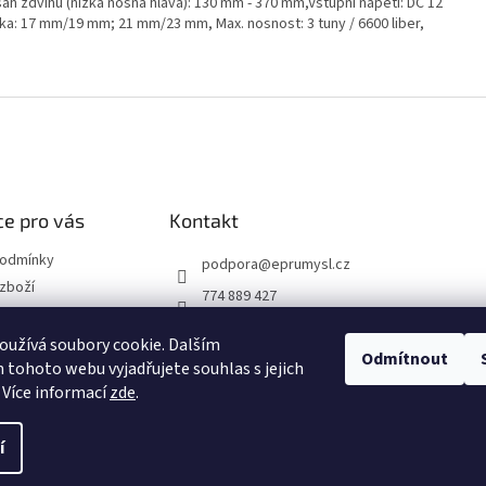
h zdvihu (nízká nosná hlava): 130 mm - 370 mm,Vstupní napětí: DC 12
jímka: 17 mm/19 mm; 21 mm/23 mm, Max. nosnost: 3 tuny / 6600 liber,
e pro vás
Kontakt
podmínky
podpora
@
eprumysl.cz
zboží
774 889 427
přepravy
užívá soubory cookie. Dalším
Odmítnout
tohoto webu vyjadřujete souhlas s jejich
návka
 Více informací
zde
.
í
hrazena.