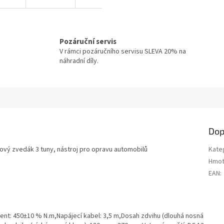
Pozáruční servis
V rámci pozáručního servisu SLEVA 20% na
náhradní díly.
Dop
kový zvedák 3 tuny, nástroj pro opravu automobilů
Kate
Hmot
EAN
:
ment: 450±10 % N.m,Napájecí kabel: 3,5 m,Dosah zdvihu (dlouhá nosná