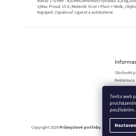
hlava): 170 mm - 420 mm,Hmotnost výrobku: 8,6 kg,Dosa
V,Max. Proud: 15 A, Materiál: Ocel + Plast + Hliník, Ob
Napájení: Zapalovač cigaret a autobaterie
Z
á
p
a
t
Informac
í
Obchodní 
Reklamace 
Reklamace 
Kontakty
Tento web po
procházením 
Moje objed
používáním..
Nastaven
Copyright 2026
Průmyslové potřeby
. Všechna práva vy