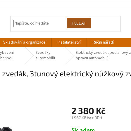
HLEDAT
Skladování a organizace
Instalatérství
Ruční nářadí
ybavení
Zvedáky
Elektrický zvedák , podlahový 
obchodu
automobilů
opravu automobilů
ý zvedák, 3tunový elektrický nůžkový z
2 380 Kč
1 967 Kč bez DPH
Měrná
Skladem