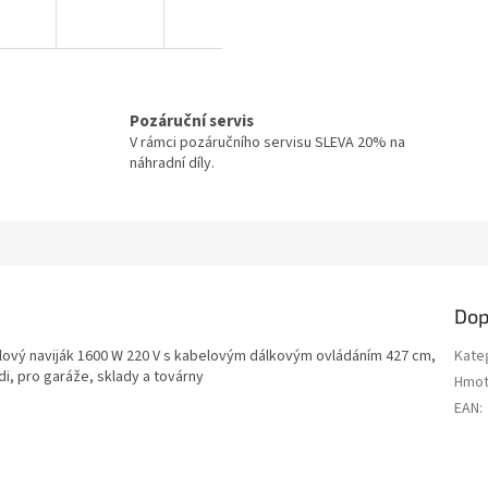
Pozáruční servis
V rámci pozáručního servisu SLEVA 20% na
náhradní díly.
Dop
celový naviják 1600 W 220 V s kabelovým dálkovým ovládáním 427 cm,
Kate
i, pro garáže, sklady a továrny
Hmot
EAN
: