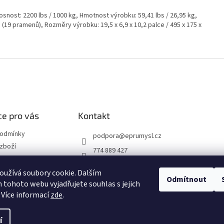
Nosnost: 2200 lbs / 1000 kg, Hmotnost výrobku: 59,41 lbs / 26,95 kg,
19 pramenů), Rozměry výrobku: 19,5 x 6,9 x 10,2 palce / 495 x 175 x
e pro vás
Kontakt
podmínky
podpora
@
eprumysl.cz
zboží
774 889 427
přepravy
užívá soubory cookie. Dalším
Odmítnout
tohoto webu vyjadřujete souhlas s jejich
návka
 Více informací
zde
.
í