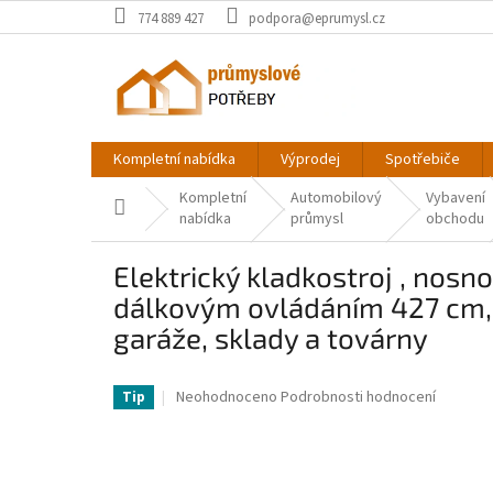
Přejít
774 889 427
podpora@eprumysl.cz
na
obsah
Kompletní nabídka
Výprodej
Spotřebiče
Kompletní
Automobilový
Vybavení
Domů
nabídka
průmysl
obchodu
Elektrický kladkostroj , nosn
dálkovým ovládáním 427 cm, 
garáže, sklady a továrny
VV-DDGSSHLYXYKKYB8JUV2-VV
Průměrné
Neohodnoceno
Podrobnosti hodnocení
Tip
hodnocení
produktu
je
0,0