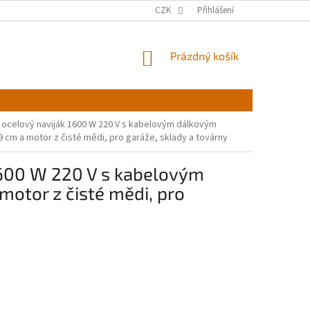
CZK
Přihlášení
NÁKUPNÍ
Prázdný košík
KOŠÍK
ký ocelový naviják 1600 W 220 V s kabelovým dálkovým
 cm a motor z čisté mědi, pro garáže, sklady a továrny
 1600 W 220 V s kabelovým
otor z čisté mědi, pro