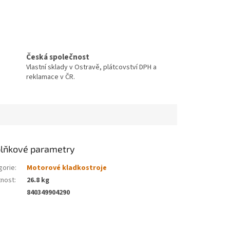
Česká společnost
Vlastní sklady v Ostravě, plátcovství DPH a
reklamace v ČR.
lňkové parametry
gorie
:
Motorové kladkostroje
nost
:
26.8 kg
840349904290