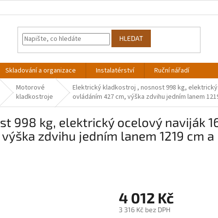
HLEDAT
Skladování a organizace
Instalatérství
Ruční nářadí
Motorové
Elektrický kladkostroj , nosnost 998 kg, elektric
kladkostroje
ovládáním 427 cm, výška zdvihu jedním lanem 1219
ost 998 kg, elektrický ocelový naviják
výška zdvihu jedním lanem 1219 cm a m
4 012 Kč
3 316 Kč bez DPH