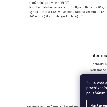
Použitelné pro více scénářů
Rychlost zdvihu (jedno lano): 33 ft/min, Napětí: 220 V, 
Výkon motoru: 1600 W, Velikost kabelu: Φ6 mm * D12 m (
260 mm, výška zdvihu (jedno lano): 12 m
Z
á
p
a
t
Informac
í
Obchodní 
Reklamace 
Reklamace 
Kontakty
Tento web po
procházením 
Moje objed
používáním..
Nastaven