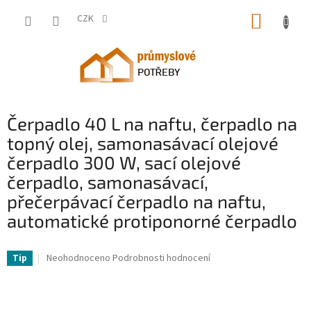
Přejít
NÁKUP
na
CZK
obsah
KOŠÍK
Čerpadlo 40 L na naftu, čerpadlo na
topný olej, samonasávací olejové
čerpadlo 300 W, sací olejové
čerpadlo, samonasávací,
přečerpávací čerpadlo na naftu,
automatické protiponorné čerpadlo
VV-220V40LCYB0000001V2-VV
Průměrné
Neohodnoceno
Podrobnosti hodnocení
Tip
hodnocení
produktu
je
0,0