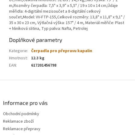
ot./min,Celková hmotnost: 32 lbs / 14,5 kg,Sací výška: 79" / 2
m,Rozměry čerpadla: 7,5" x 3,9” x 5,5" / 19 x 10 x 14 cm,Údaje
měřidla: 4-digitální mezisoučet a 8-digitální celkový
součet,Model: VV-FTP-155,Celkové rozměry: 13,8" x 11,8" x 9,1" /
35 x 30 x 23 cm, Výtlačná výška: 157" / 4 m, Materiál měřiče: Plast
+ hliníková slitina, Typ paliva: Nafta, Petrolej
Doplňkové parametry
Kategorie
:
Čerpadla pro přepravu kapalin
Hmotnost
:
12.3 kg
EAN
:
617201456798
Z
á
p
a
Informace pro vás
t
Obchodní podmínky
í
Reklamace zboží
Reklamace přepravy