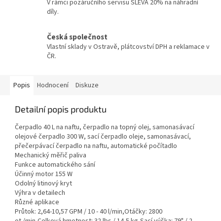
V rámci pozáručního servisu SLEVA 20% na náhradní
díly.
Česká společnost
Vlastní sklady v Ostravě, plátcovství DPH a reklamace v
ČR.
Popis
Hodnocení
Diskuze
Detailní popis produktu
Čerpadlo 40 L na naftu, čerpadlo na topný olej, samonasávací
olejové čerpadlo 300 W, sací čerpadlo oleje, samonasávací,
přečerpávací čerpadlo na naftu, automatické počítadlo
Mechanický měřič paliva
Funkce automatického sání
Účinný motor 155 W
Odolný litinový kryt
Výhra v detailech
Různé aplikace
Průtok: 2,64-10,57 GPM / 10 - 40 l/min,Otáčky: 2800