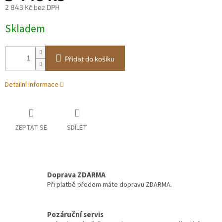
2 843 Kč bez DPH
Měrná
Skladem
cena:
Přidat do košíku
Detailní informace
ZEPTAT SE
SDÍLET
Doprava ZDARMA
Při platbě předem máte dopravu ZDARMA.
Pozáruční servis