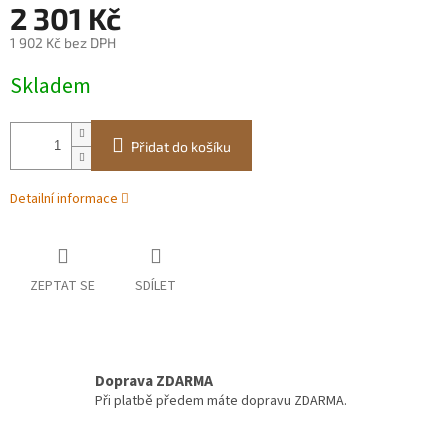
2 301 Kč
1 902 Kč bez DPH
Měrná
Skladem
cena:
Přidat do košíku
Detailní informace
ZEPTAT SE
SDÍLET
Doprava ZDARMA
Při platbě předem máte dopravu ZDARMA.