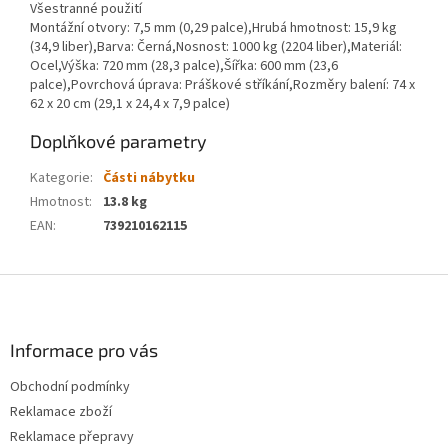
Všestranné použití
Montážní otvory: 7,5 mm (0,29 palce),Hrubá hmotnost: 15,9 kg
(34,9 liber),Barva: Černá,Nosnost: 1000 kg (2204 liber),Materiál:
Ocel,Výška: 720 mm (28,3 palce),Šířka: 600 mm (23,6
palce),Povrchová úprava: Práškové stříkání,Rozměry balení: 74 x
62 x 20 cm (29,1 x 24,4 x 7,9 palce)
Doplňkové parametry
Kategorie
:
Části nábytku
Hmotnost
:
13.8 kg
EAN
:
739210162115
Z
á
p
a
Informace pro vás
t
Obchodní podmínky
í
Reklamace zboží
Reklamace přepravy