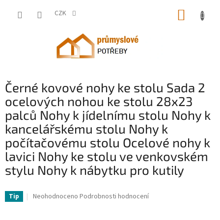
Přejít
NÁKUP
na
CZK
obsah
KOŠÍK
Černé kovové nohy ke stolu Sada 2
ocelových nohou ke stolu 28x23
palců Nohy k jídelnímu stolu Nohy k
kancelářskému stolu Nohy k
počítačovému stolu Ocelové nohy k
lavici Nohy ke stolu ve venkovském
stylu Nohy k nábytku pro kutily
VV-ZTHS600X720MM0001V0-VV
Průměrné
Neohodnoceno
Podrobnosti hodnocení
Tip
hodnocení
produktu