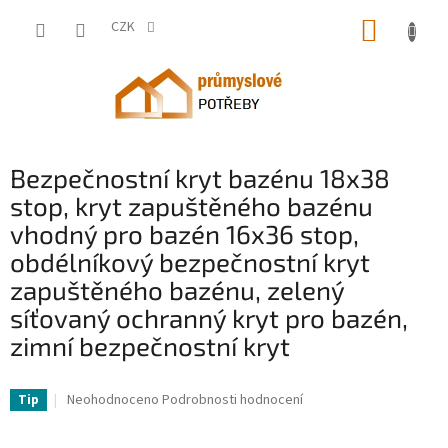
Přejít
NÁKUP
na
CZK
obsah
KOŠÍK
Bezpečnostní kryt bazénu 18x38
stop, kryt zapuštěného bazénu
vhodný pro bazén 16x36 stop,
obdélníkový bezpečnostní kryt
zapuštěného bazénu, zelený
síťovaný ochranný kryt pro bazén,
zimní bezpečnostní kryt
VV-YYCM16X36FTYCG001V0-VV
Průměrné
Neohodnoceno
Podrobnosti hodnocení
Tip
hodnocení
produktu