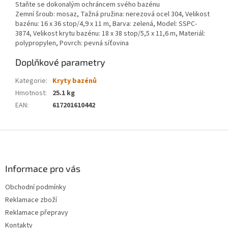
Staňte se dokonalým ochráncem svého bazénu
Zemní šroub: mosaz, Tažná pružina: nerezová ocel 304, Velikost
bazénu: 16 x 36 stop/4,9 x 11 m, Barva: zelená, Model: SSPC-
3874, Velikost krytu bazénu: 18 x 38 stop/5,5 x 11,6 m, Materiál:
polypropylen, Povrch: pevná síťovina
Doplňkové parametry
Kategorie
:
Kryty bazénů
Hmotnost
:
25.1 kg
EAN
:
617201610442
Z
á
p
a
Informace pro vás
t
Obchodní podmínky
í
Reklamace zboží
Reklamace přepravy
Kontakty