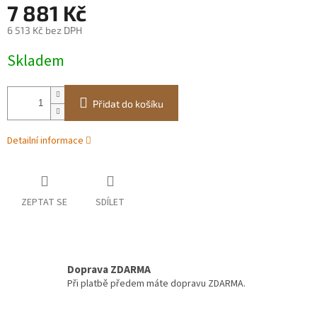
7 881 Kč
6 513 Kč bez DPH
Měrná
Skladem
cena:
Přidat do košíku
Detailní informace
ZEPTAT SE
SDÍLET
Doprava ZDARMA
Při platbě předem máte dopravu ZDARMA.